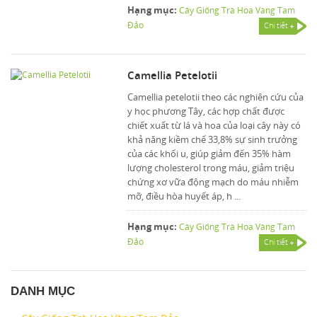
Hạng mục:
Cây Giống Trà Hoa Vàng Tam
Đảo
Chi tiết
Camellia Petelotii
Camellia petelotii theo các nghiên cứu của
y học phương Tây, các hợp chất được
chiết xuất từ lá và hoa của loại cây này có
khả năng kiềm chế 33,8% sự sinh trưởng
của các khối u, giúp giảm đến 35% hàm
lượng cholesterol trong máu, giảm triệu
chứng xơ vữa động mạch do máu nhiễm
mỡ, điều hòa huyết áp, h ...
Hạng mục:
Cây Giống Trà Hoa Vàng Tam
Đảo
Chi tiết
DANH MỤC