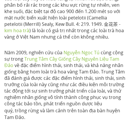
phân bố rải rác trong các khu vực rừng tự nhiên, ven
khe suối, đặc biệt tại độ cao 900 đến 1.200 mét so với
mặt nước biển xuất hiện loài petelotii (Camellia
petelotii (Merrill) Sealy, Kew Bull. 4: 219. 1949. 金花茶 -
kim hoa trà
) là loài có giá trị nhất trong các loài trà hoa
vàng ở Việt Nam nhưng cá thể còn không nhiều.
Năm 2009, nghiên cứu của
Nguyễn Ngọc Tú
cùng cộng
sự trong
Trung Tâm Cây Giống Cây Nguyên Liệu Tam
Đảo
về đặc điểm hình thái, sinh thái, và khả năng nhân
giống bằng hom loài trà hoa vàng Tam Đảo. Trung Tâm
đã đánh giá được các đặc điểm hình thái, sinh thái, sinh
trưởng của loài này cũng như các điều kiện môi trường
tác động tới sự sinh trưởng phát triển của loài, và thử
nghiệm nhân giống vô tính thành công phục vụ trong
công tác bảo tồn, phát triển
nguồn dược liệu
,
quý
trồng rừng và làm cảnh trên toàn địa bàn huyện
Tam Đảo.