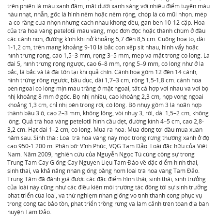
trên phiến lá màu xanh đậm, mặt dưới xanh sáng với nhiều điểm tuyến màu
nâu nhạt, nhẵn, gốc lá hình nêm hoặc nêm rộng, chóp lá có mũi nhọn. mép
lá có răng cưa nhọn nhưng cách nhau không đều, gân bên 10-12 cặp. Hoa
của trà hoa vàng petelotii màu vàng, mọc đơn độc hoặc thành chùm ở đầu
các cành non, đường kính khi nở khoảng 5,7 đến 8,5 cm. Cuống hoa to, dài
1-1,2 cm, trên mang khoảng 9-10 lá bắc con xếp sít nhau, hình vẩy hoặc
hình trứng rộng, cao 1,5–3 mm, rộng 3–5 mm, mép và mặt trong có lông. Lá
đài 5, hình trứng rộng ngược, cao 6–8 mm, rộng 5–9 mm, có lông như ở lá
bắc, lá bắc và lá đài tồn tại khi quả chín. Cánh hoa gồm 12 đến 14 cánh,
hình trứng rộng ngược, bầu dục, dài 1,7–3 cm, rộng 1,5-1,8 cm. cánh hoa
bên ngoài có lông mịn màu trắng ở mặt ngoài, tất cả hợp với nhau và với bộ
nhị khoảng 8 mm ở gốc. Bộ nhị nhiều, cao khoảng 2,3 cm, hợp vòng ngoài
khoảng 1,3 cm, chỉ nhị bên trong rời, có lông. Bộ nhụy gồm 3 lá noãn hợp
thành bầu 3 ô, cao 2–3 mm, không lông, vòi nhụy 3, rời, dài 1,5–2 cm, không
lông. Quả trà hoa vàng petelotii hình cầu dẹt, đường kính 4–5 cm, cao 2,8-
3,2 cm. Hạt dài 1–2 cm, có lông. Mùa ra hoa: Mùa đông tới đầu mùa xuân
năm sau. Sinh thái: Loài trà hoa vàng này mọc trong rừng thường xanh ở độ
cao 950-1.200 m. Phân bố: Vĩnh Phúc, VQG Tam Đảo. Loài đặc hữu của Việt
Nam. Năm 2009, nghiên cứu của Nguyễn Ngọc Tú cùng cộng sự trong
Trung Tâm Cây Giống Cây Nguyên Liệu Tam Đảo về đặc điểm hình thái,
sinh thái, và khả năng nhân giống bằng hom loài trà hoa vàng Tam Đảo.
Trung Tâm đã đánh giá được các đặc điểm hình thái, sinh thái, sinh trưởng
của loài này cũng như các điều kiện môi trường tác động tới sự sinh trưởng
phát triển của loài, và thử nghiệm nhân giống vô tính thành công phục vụ
trong công tác bảo tồn, phát triển trồng rừng và làm cảnh trên toàn địa bàn
huyện Tam Đảo.