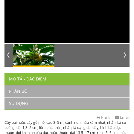
MÔ TẢ - ĐẶC ĐIỂM
PHÂN BỐ
SỬ DỤNG
Print
Email
Cây bụi hoặc cây gỗ nhỏ, cao 3–5 m, cành non màu xám nhạt, nhẵn. Lá có
cuống, dài 1,3–2 cm, lõm phía trên, nhẵn, lá dạng da, dày, hình bầu dục
thuôn, đôi khi hình bầu dục hoặc thuôn, dài 13,5–17 cm, rộng 5–6 cm, mặt