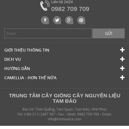
Liên hệ 24/24
0982 709 709
GỬI
GIỚI THIỆU THÔNG TIN
DỊCH VỤ
HƯỚNG DẪN
CAMELLIA - HƠN THẾ NỮA
TRUNG TÂM CÂY GIỐNG CÂY NGUYÊN LIỆU
TAM ĐẢO
Địa chỉ: Thôn Quẵng, Tam Quan, Tam Đảo, Vĩnh Phúc
Tel: (+84-211) 2467 567 - Fax: - Mobi: 0982 709 709 - Email:
info@kimhoatra.com