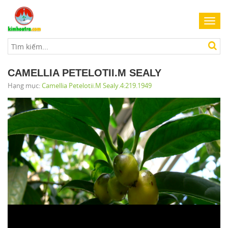
Toggl
navig
CAMELLIA PETELOTII.M SEALY
Hạng mục:
Camellia Petelotii.M Sealy.4:219.1949