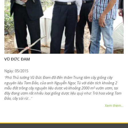
VŨ ĐỨC ĐAM
Ngày: 05/2015
Phó Thủ tướng Vũ Đức Đam đã đến thăm Trung tâm cây giống cây
“
nguyên liệu Tam Đảo, của anh Nguyễn Ngọc Tú với diện tích khoảng 2
mẫu đất trồng cây nguyên liệu dược và khoảng 2000 m² vườn ươm, tại
đây đang ươm rất nhiều loại giống dược liệu quý như: Trà hoa vàng Tam
Đảo, cây sói rừ…
”
Xem thêm...