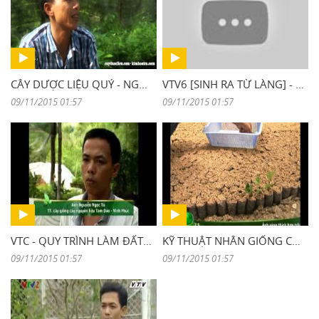
CÂY DƯỢC LIỆU QUÝ - NGUYỄN NGỌC TÚ
VTV6 [SINH RA TỪ LÀNG] - NGUYỄN NGỌC TÚ LÀM GIÀU TỪ CÂY DƯỢC LIỆU QUÝ
09/11/2015 01:57
09/11/2015 01:57
VTC - QUY TRÌNH LÀM ĐẤT VƯỜN ƯƠM
KỸ THUẬT NHÂN GIỐNG CÂY TRÀ HOA VÀNG TAM ĐẢO
09/11/2015 01:57
09/11/2015 01:57