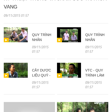
VANG
09/11/2015 01:57
QUY TRÌNH
QUY TRÌNH
NHÂN
NHÂN
GIỐNG CÂY
GIỐNG CÂY
09/11/2015
09/11/2015
TRÀ HOA
TRÀ HOA
01:57
01:57
VÀNG -
VÀNG -
PHẦN 2
PHẦN 1
CÂY DƯỢC
VTC - QUY
LIỆU QUÝ -
TRÌNH LÀM
NGUYỄN
ĐẤT VƯỜN
09/11/2015
09/11/2015
NGỌC TÚ
ƯƠM
01:57
01:57