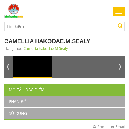
Toggl
navig
CAMELLIA HAKODAE.M.SEALY
Hạng mục:
Camellia hakodae.M.Sealy
MÔ TẢ - ĐẶC ĐIỂM
PHÂN BỐ
SỬ DỤNG
Print
Email