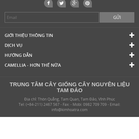
GỬI
GIỚI THIỆU THÔNG TIN
DỊCH VỤ
HƯỚNG DẪN
CAMELLIA - HƠN THẾ NỮA
TRUNG TÂM CÂY GIỐNG CÂY NGUYÊN LIỆU
TAM ĐẢO
Địa chỉ: Thôn Quẵng, Tam Quan, Tam Đảo, Vĩnh Phúc
Tel: (+84-211) 2467 567 - Fax: - Mobi: 0982 709 709 - Email:
info@kimhoatra.com